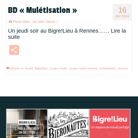
BD « Mulétisation »
16
MAI 2024
Posté dans :
bd
,
Non classé
|
Un jeudi soir au Bigre!Lieu à Rennes……
Lire la
suite
Partager
adopte un mulet
,
bigre!lieu
,
coupe mulet
,
coupe mulet rennes
,
muletisation
,
rennes