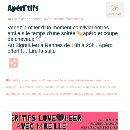
Apéri’tifs
26
JAN 2026
Posté dans :
apéri'tifs
,
apéro-coiffure
,
événements
|
Venez profiter d’un moment convivial entres
ami.e.s le temps d’une soirée
apéro et coupe
de cheveux
Au Bigre!Lieu à Rennes de 18h à 20h . Apéro
offert !…
Lire la suite
Partager
apéri'tifs
,
apero
,
aperocoiffurerennes
,
beltanemicrobrasserierennaise
,
biere
,
bigre!lieu
,
bistromatik
,
chips
,
coiffure
,
coupe de cheveux
,
coupe mulet rennes
,
drao
,
gangdebieres
,
legrandhuit
,
les2amants
,
lesbieronautes
,
penrose
,
rennes
,
torrpenn