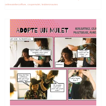
celineateliercoiffure
,
coupemulet
,
lesbieronautes