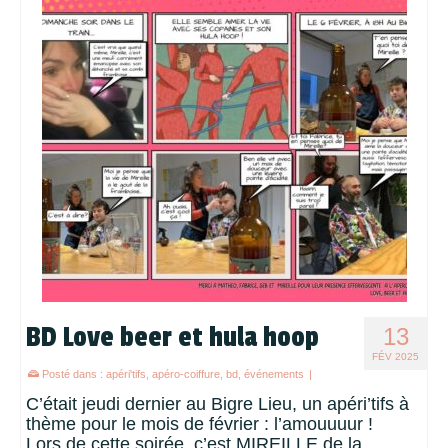
BD Love beer et hula hoop
13
FÉV 2025
Posté dans :
apéri'tifs
,
apéro-coiffure
,
bd
,
événements
|
C’était jeudi dernier au Bigre Lieu, un apéri’tifs à
thème pour le mois de février : l’amouuuur !
Lors de cette soirée, c’est MIREILLE de la