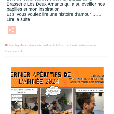
Brasserie Les Deux Amants qui a su éveiller nos
papilles et mon inspiration
Et si vous voulez lire une histoire d’amour ……
Lire la suite
Partager
biere
,
bigre!lieu
,
celine atelier coiffure
,
hula hoop
,
lechasné
,
lesbieronautes
,
lesdeuxamants