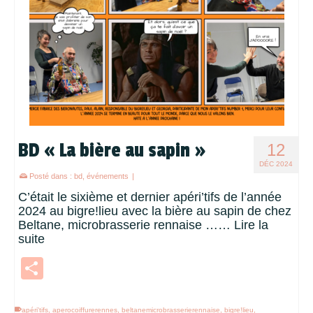
BD « La bière au sapin »
12
DÉC 2024
Posté dans :
bd
,
événements
|
C’était le sixième et dernier apéri’tifs de l’année
2024 au bigre!lieu avec la bière au sapin de chez
Beltane, microbrasserie rennaise ……
Lire la
suite
Partager
apéri'tifs
,
aperocoiffurerennes
,
beltanemicrobrasserierennaise
,
bigre!lieu
,