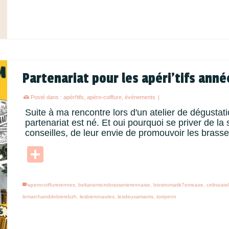
Partenariat pour les apéri’tifs ann
Posté dans :
apéri'tifs
,
apéro-coiffure
,
événements
|
Suite à ma rencontre lors d'un atelier de dégustati
partenariat est né. Et oui pourquoi se priver de la
conseilles, de leur envie de promouvoir les bras
Partager
aperocoiffurerennes
,
beltanemicrobrasserierennaise
,
biostromatik7emeaxe
,
celineatel
lemarchanddebierebzh
,
lesbieronautes
,
lesdeuxamants
,
torrpenn