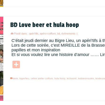
BD Love beer et hula hoop
Posté dans :
apéri'tifs
,
apéro-coiffure
,
bd
,
événements
|
C’était jeudi dernier au Bigre Lieu, un apéri’tifs à
Lors de cette soirée, c’est MIREILLE de la Brasse
papilles et mon inspiration
Et si vous voulez lire une histoire d’amour ……
Li
Partager
biere
,
bigre!lieu
,
celine atelier coiffure
,
hula hoop
,
lechasné
,
lesbieronautes
,
lesdeux