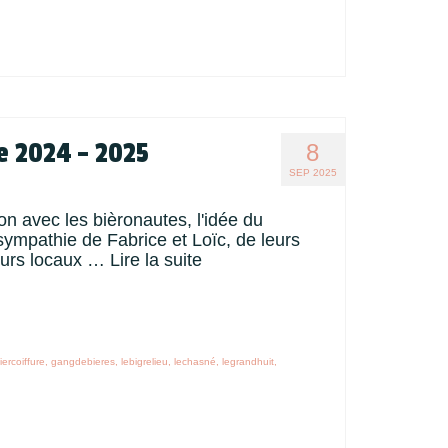
ée 2024 – 2025
8
SEP 2025
on avec les bièronautes, l'idée du
 sympathie de Fabrice et Loïc, de leurs
seurs locaux …
Lire la suite
iercoiffure
,
gangdebieres
,
lebigrelieu
,
lechasné
,
legrandhuit
,