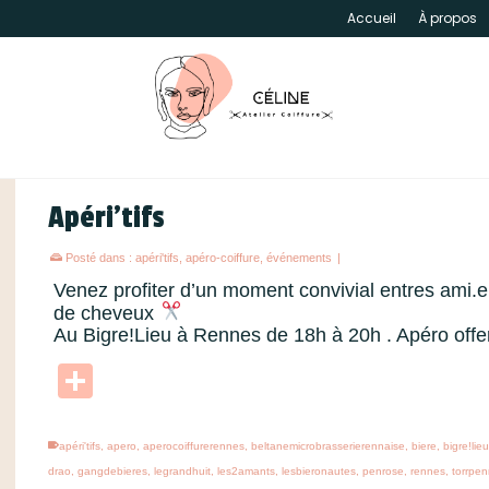
Accueil
À propos
Apéri’tifs
Posté dans :
apéri'tifs
,
apéro-coiffure
,
événements
|
Venez profiter d’un moment convivial entres ami.e
de cheveux
Au Bigre!Lieu à Rennes de 18h à 20h . Apéro off
Partager
apéri'tifs
,
apero
,
aperocoiffurerennes
,
beltanemicrobrasserierennaise
,
biere
,
bigre!lie
drao
,
gangdebieres
,
legrandhuit
,
les2amants
,
lesbieronautes
,
penrose
,
rennes
,
torrpe