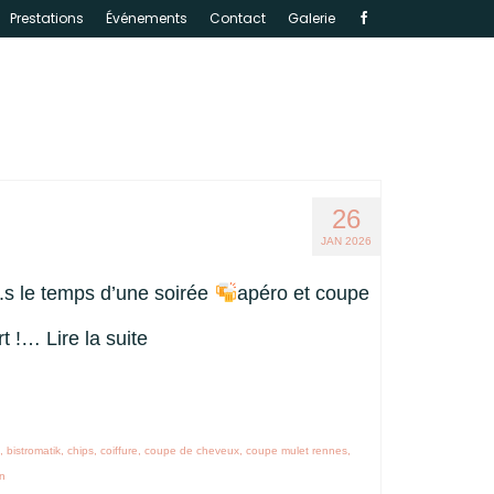
Prestations
Événements
Contact
Galerie
26
JAN 2026
.s le temps d’une soirée
apéro et coupe
ert !…
Lire la suite
u
,
bistromatik
,
chips
,
coiffure
,
coupe de cheveux
,
coupe mulet rennes
,
nn