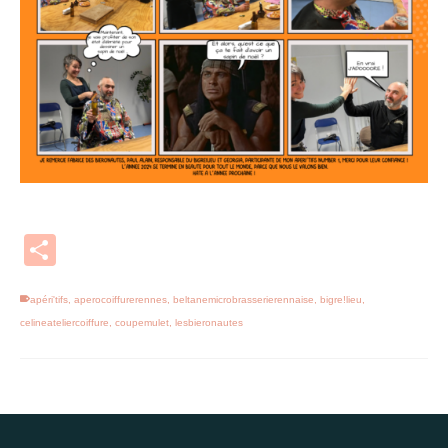
Partager
apéri'tifs
,
aperocoiffurerennes
,
beltanemicrobrasserierennaise
,
bigre!lieu
,
celineateliercoiffure
,
coupemulet
,
lesbieronautes