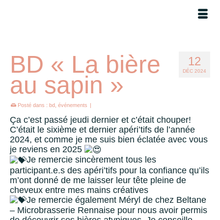
BD « La bière
12
DÉC 2024
au sapin »
Posté dans :
bd
,
événements
|
Ça c’est passé jeudi dernier et c’était chouper!
C’était le sixième et dernier apéri’tifs de l’année
2024, et comme je me suis bien éclatée avec vous
je reviens en 2025
Je remercie sincèrement tous les
participant.e.s des apéri’tifs pour la confiance qu’ils
m’ont donné de me laisser leur tête pleine de
cheveux entre mes mains créatives
Je remercie également Méryl de chez
Beltane
– Microbrasserie Rennais
e pour nous avoir permis
de découvrir ses bières atypiques. Je conseille