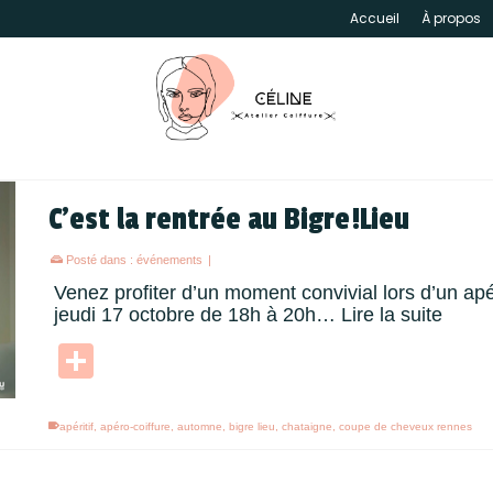
Accueil
À propos
C’est la rentrée au Bigre!Lieu
Posté dans :
événements
|
Venez profiter d’un moment convivial lors d’un apé
jeudi 17 octobre de 18h à 20h…
Lire la suite
Partager
apéritif
,
apéro-coiffure
,
automne
,
bigre lieu
,
chataigne
,
coupe de cheveux rennes