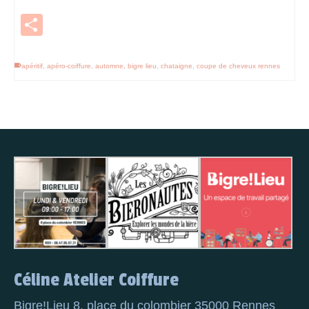
Partager
apéritif
,
apéro-coiffure
,
automne
,
bigre lieu
,
chataigne
,
coupe de cheveux rennes
Céline Atelier Coiffure
Bigre!Lieu 8, place du colombier 35000 Rennes